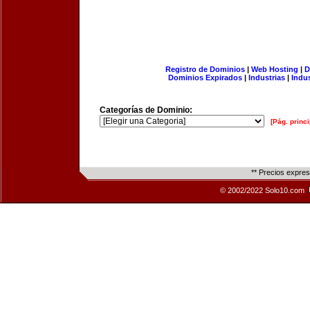
Registro de Dominios
|
Web Hosting
|
D
Dominios Expirados
|
Industrias
|
Indu
Categorías de Dominio:
[Pág. princi
** Precios expre
© 2002/2022 Solo10.com