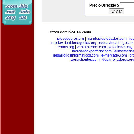
Precio Ofrecido $
Otros dominios en venta:
proveedores.org
|
mundopropiedades.com
|
ru
ruedavirtualdenegocios.org
|
ruedavirtualnegocios
termas.org
|
ventainternet.com
|
votaciones.org
mercadoexportador.com
|
alimentosb
desarrollosinformaticos.com
|
e-mercado.com
|
pr
zonaclientes.com
|
desarrolladores.or