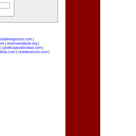
cialdenegocios.com
|
com
|
reservanatural.org
|
g
|
graficaypublicidad.com
|
trias.com
|
clubdesocios.com
|