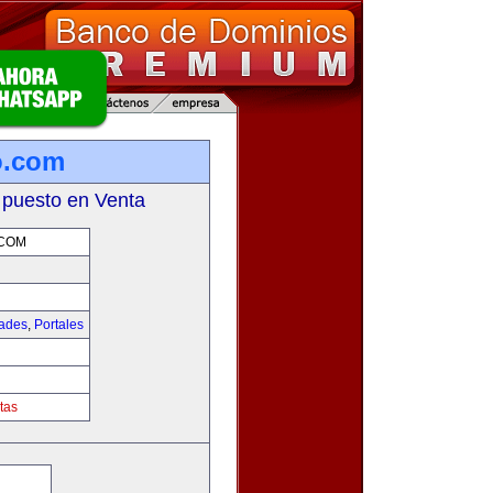
o.com
 puesto en Venta
.COM
dades
,
Portales
m
tas