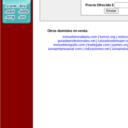
Precio Ofrecido $
Otros dominios en venta:
inmueblesrafaela.com
|
turnos.org
|
redso
guiadeprofesionales.net
|
calzadosdemujer.
inmueblesquito.com
|
tradegate.com
|
pymes.or
zonaempresarial.com
|
cotizaciones.net
|
zonaindus