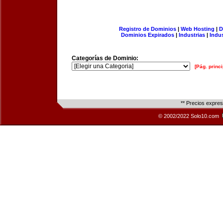
Registro de Dominios
|
Web Hosting
|
D
Dominios Expirados
|
Industrias
|
Indu
Categorías de Dominio:
[Pág. princi
** Precios expre
© 2002/2022 Solo10.com