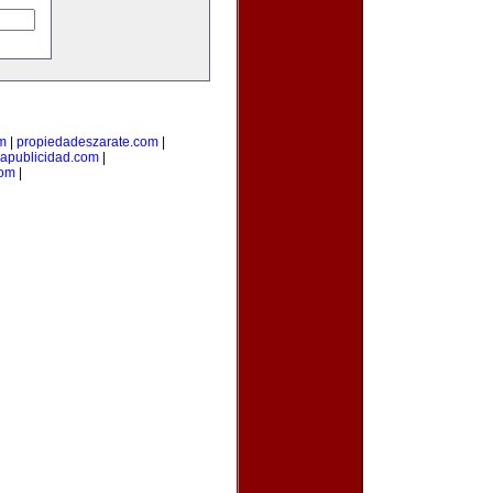
om
|
propiedadeszarate.com
|
iapublicidad.com
|
com
|