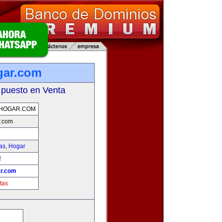
gar.com
 puesto en Venta
HOGAR.COM
r.com
as
,
Hogar
!
r.com
tas