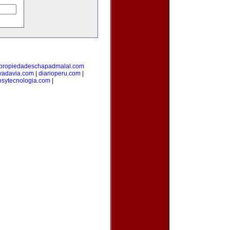
propiedadeschapadmalal.com
vadavia.com
|
diarioperu.com
|
osytecnologia.com
|