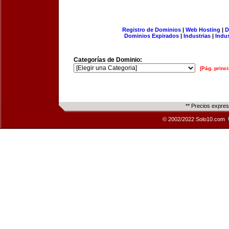
Registro de Dominios
|
Web Hosting
|
D
Dominios Expirados
|
Industrias
|
Indu
Categorías de Dominio:
[Pág. princi
** Precios expre
© 2002/2022 Solo10.com