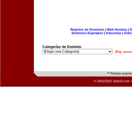
Registro de Dominios
|
Web Hosting
|
D
Dominios Expirados
|
Industrias
|
Indu
Categorías de Dominio:
[Pág. princi
** Precios expre
© 2002/2022 Solo10.com