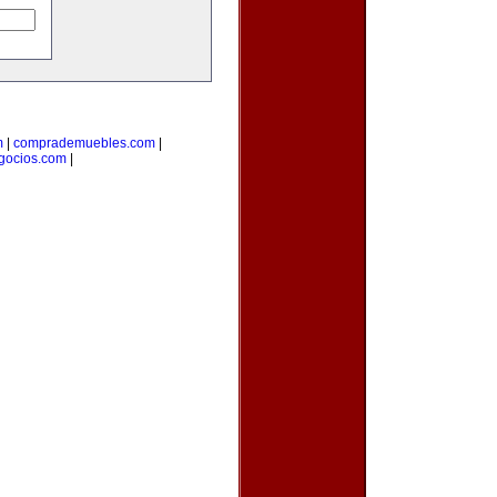
m
|
comprademuebles.com
|
gocios.com
|