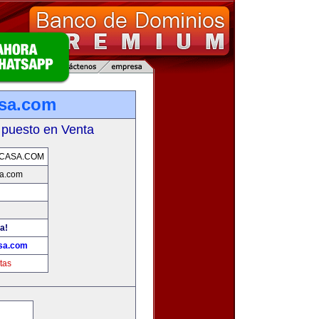
sa.com
 puesto en Venta
CASA.COM
a.com
a!
sa.com
tas