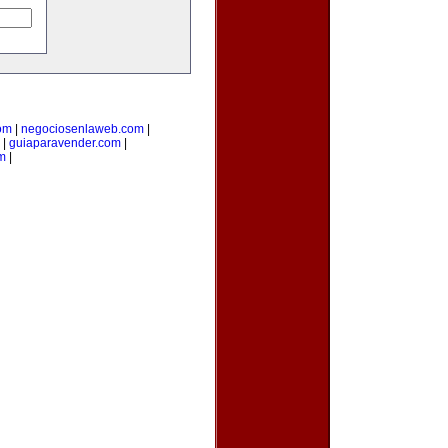
com
|
negociosenlaweb.com
|
|
guiaparavender.com
|
m
|