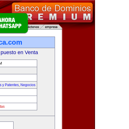
ca.com
 puesto en Venta
M
s y Patentes
,
Negocios
tas