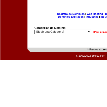
Registro de Dominios
|
Web Hosting
|
D
Dominios Expirados
|
Industrias
|
Indu
Categorías de Dominio:
[Pág. princi
** Precios expre
© 2002/2022 Solo10.com