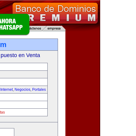
om
 puesto en Venta
,
Internet
,
Negocios
,
Portales
tas