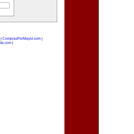
|
ComprasPorMayor.com
|
nta.com
|