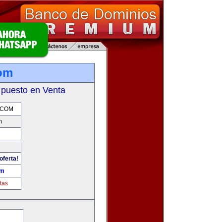
om
 puesto en Venta
.COM
m
oferta!
om
tas