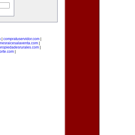
m
|
compratuservidor.com
|
enesraicesalaventa.com
|
propiedadesrurales.com
|
orte.com
|