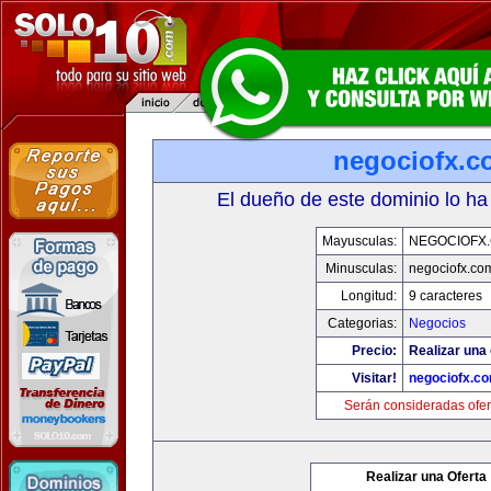
negociofx.c
El dueño de este dominio lo ha
Mayusculas:
NEGOCIOFX
Minusculas:
negociofx.co
Longitud:
9 caracteres
Categorias:
Negocios
Precio:
Realizar una 
Visitar!
negociofx.c
Serán consideradas ofer
Realizar una Oferta