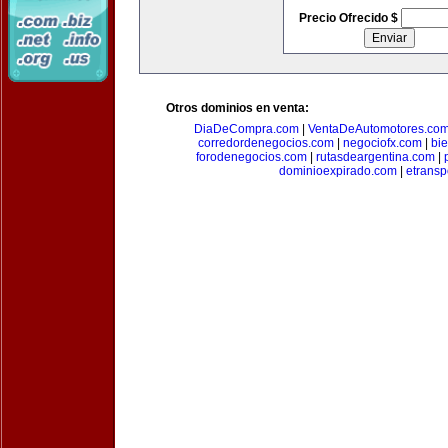
Precio Ofrecido $
Otros dominios en venta:
DiaDeCompra.com
|
VentaDeAutomotores.co
corredordenegocios.com
|
negociofx.com
|
bi
forodenegocios.com
|
rutasdeargentina.com
|
dominioexpirado.com
|
etransp