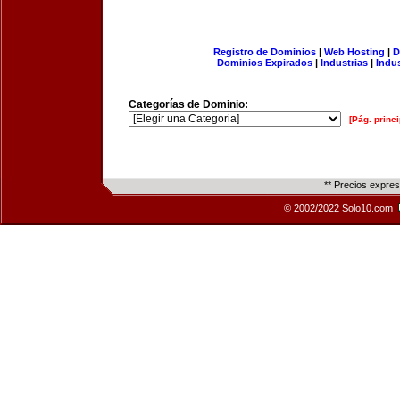
Registro de Dominios
|
Web Hosting
|
D
Dominios Expirados
|
Industrias
|
Indu
Categorías de Dominio:
[Pág. princi
** Precios expre
© 2002/2022 Solo10.com