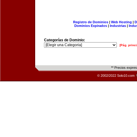
Registro de Dominios
|
Web Hosting
|
D
Dominios Expirados
|
Industrias
|
Indu
Categorías de Dominio:
[Pág. princi
** Precios expre
© 2002/2022 Solo10.com