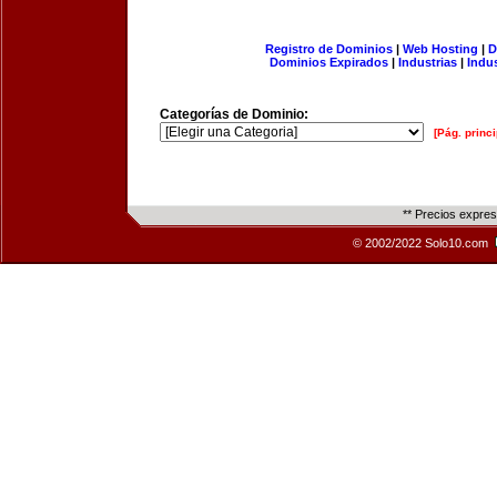
Registro de Dominios
|
Web Hosting
|
D
Dominios Expirados
|
Industrias
|
Indu
Categorías de Dominio:
[Pág. princi
** Precios expre
© 2002/2022 Solo10.com