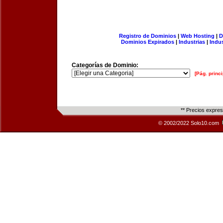
Registro de Dominios
|
Web Hosting
|
D
Dominios Expirados
|
Industrias
|
Indu
Categorías de Dominio:
[Pág. princi
** Precios expre
© 2002/2022 Solo10.com