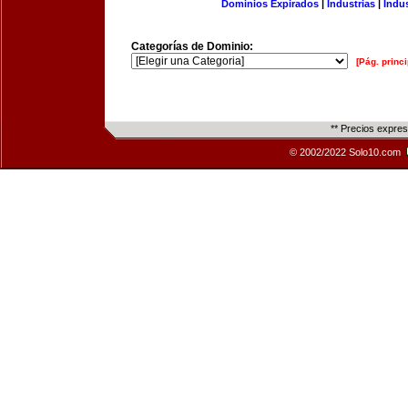
Dominios Expirados
|
Industrias
|
Indu
Categorías de Dominio:
[Pág. princi
** Precios expre
© 2002/2022 Solo10.com